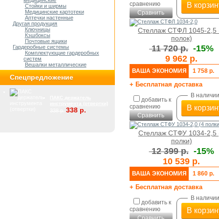
медицинские
сравнению
В корзин
Стойки и ширмы
Медицинские картотеки
Сравнить
Аптечки настенные
Другая продукция
Стеллаж СТФЛ 1045-2,5 
Ключницы
Кэшбоксы
полок)
Почтовые ящики
11 720 р.
-15%
Гардеробные системы
Комплектующие гардеробных
9 962 р.
систем
Вешалки металлические
ВАША ЭКОНОМИЯ
1 758 р.
Спецпредложение
+ Бесплатная доставка
В наличи
ПАКС держатель
добавить к
инструмента (отвертки)
сравнению
В корзин
338 р.
338 р.
Сравнить
Стеллаж СТФУ 1034-2,5 
полки)
12 399 р.
-15%
10 539 р.
ВАША ЭКОНОМИЯ
1 860 р.
+ Бесплатная доставка
В наличи
добавить к
сравнению
В корзин
Сравнить