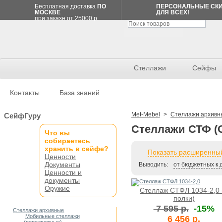
Бесплатная доставка
ПО
ПЕРСОНАЛЬНЫЕ СК
МОСКВЕ
ДЛЯ ВСЕХ!
при заказе от 25000 р.
Стеллажи
Сейфы
Контакты
База знаний
Спецпредложение
Met-Mebel
>
Стеллажи архивн
СейфГуру
Стеллажи СТФ (
Что вы
Стеллаж
собираетесь
MS
200/70x30/5
хранить в сейфе?
Показать расширенный
полок
Ценности
перф.
Документы
7
Выводить:
от бюджетных к 
832
Ценности и
р.
документы
7 832 р.
Оружие
Стеллаж СТФЛ 1034-2,0 
полки)
СПИСОК
7 595 р.
-15%
ПОКУПОК
Стеллажи архивные
Товаров
Мобильные стеллажи
нет
6 456 р.