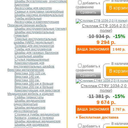
В наличи
Шкафы бухгалтерские, огнестойкие
добавить к
Картотеки
сравнению
В корзин
Аксессуары для картотек
Скамьи и подставки гардеробные
Сравнить
Шкафы кассира индивидуальные
Тумбы мобильные
Аксессуары и комплектующие
Стеллаж СТФ 1054-2,0 
Производственная мебель
Шкафы инструментальные (легкие)
полки)
Шкафы инструментальные
10 934 р.
-15%
(тяжелые)
Тяжелые инструментальные
9 294 р.
шкафы HARD (модульные)
Тележки для инструментов
ВАША ЭКОНОМИЯ
1 640 р.
Тумбы для инструментов
Шкафы для газовых баллонов
Сушильные шкафы
Стулья промышленные
Комплектующие для
В наличи
добавить к
инструментальных шкафов
Верстаки металлические
сравнению
В корзин
Верстаки 100-120 см.
Сравнить
Верстаки 140 см.
Верстаки 160 см.
Верстаки 180 см и больше
Стеллаж СТФУ 1034-2,0 
Верстаки 200 см и больше
полки)
Комплектующие для верстаков
Медицинская мебель и изделия
11 381 р.
-15%
Сейфы-термостаты
Шкафы медицинские
9 674 р.
одностворчатые
Шкафы медицинские
ВАША ЭКОНОМИЯ
1 707 р.
двухстворчатые
Столики и тумбы медицинские
+ Бесплатная доставка
Кровати, скамьи и тележки
Шкафы архивные медицинские
В наличи
Шкафы для раздевалок
добавить к