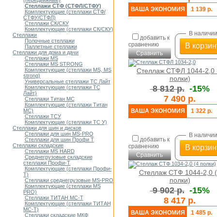
(передвижные)
Мои списки
Стеллажи СТФ (СТФЛ/СТФУ)
ВАША ЭКОНОМИЯ
1 139 р.
Комплектующие (стеллажи СТФ/
СТФУ/СТФЛ)
Стеллажи СК/СКУ
Комплектующие (стеллажи СК/СКУ)
В наличи
Стеллажи
добавить к
Полочные стеллажи
сравнению
В корзин
Паллетные стеллажи
Стеллажи для дома и дачи
Сравнить
Стеллажи MS
Стеллажи MS STRONG
Стеллаж СТФЛ 1044-2,0 
Комплектующие (стеллажи MS, MS
strong)
полки)
Универсальные стеллажи ТС Лайт
8 812 р.
-15%
Комплектующие (стеллажи ТС
Лайт)
7 490 р.
Стеллажи Титан МС
Комплектующие (стеллажи Титан
ВАША ЭКОНОМИЯ
1 322 р.
МС)
Стеллажи ТСУ
Комплектующие (стеллажи ТС У)
Стеллажи для шин и дисков
Стеллажи для шин MS-PRO
В наличи
добавить к
Стеллажи для шин Профи Т
Стеллажи складские
сравнению
В корзин
Стеллажи MS HARD
Сравнить
Среднегрузовые складские
стеллажи Профи-Т
Комплектующие (стеллажи Профи-
Стеллаж СТФ 1044-2,0 
Т)
полки)
Стеллажи среднегрузовые MS-PRO
Комплектующие (стеллажи MS
9 902 р.
-15%
PRO)
Стеллажи ТИТАН МС-Т
8 417 р.
Комплектующие (стеллажи ТИТАН
МС-Т)
ВАША ЭКОНОМИЯ
1 485 р.
Стеллажи складские МКФ