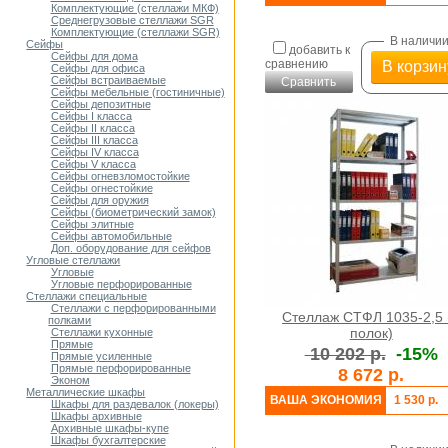
Комплектующие (стеллажи МКФ)
Среднегрузовые стеллажи SGR
Комплектующие (стеллажи SGR)
В наличи
Сейфы
добавить к
Сейфы для дома
сравнению
В корзин
Сейфы для офиса
Сейфы встраиваемые
Сравнить
Сейфы мебельные (гостиничные)
Сейфы депозитные
Cейфы I класса
Сейфы II класса
Сейфы III класса
Сейфы IV класса
Сейфы V класса
Сейфы огневзломостойкие
Сейфы огнестойкие
Сейфы для оружия
Сейфы (биометрический замок)
Сейфы элитные
Cейфы автомобильные
Доп. оборудование для сейфов
Угловые стеллажи
Угловые
Угловые перфорированные
Стеллажи специальные
Стеллажи с перфорированными
Стеллаж СТФЛ 1035-2,5 
полками
полок)
Стеллажи кухонные
Прямые
10 202 р.
-15%
Прямые усиленные
Прямые перфорированные
8 672 р.
Эконом
Металлические шкафы
ВАША ЭКОНОМИЯ
1 530 р.
Шкафы для раздевалок (локеры)
Шкафы архивные
Архивные шкафы-купе
Шкафы бухгалтерские