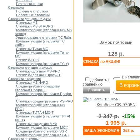
Кэшбоксы
нет
Почтовые ящики
Мои списки
Стеллажи
Полочные стеллажи
Паллетные стеллажи
Стеллажи для дома и дачи
Стеллажи MS
Стеллажи MS STRONG
Комплектующие (стеллажи MS, MS
strong)
Универсальные стеллажи ТС Лайт
Комплектующие (стеллажи ТС
Замок почтовый
Лайт)
Стеллажи Титан МС
128 р.
Комплектующие (стеллажи Титан
МС)
Стеллажи ТСУ
СКИДКА
по АКЦИИ!
Комплектующие (стеллажи ТС У)
Стеллажи для шин и дисков
Стеллажи для шин MS-PRO
Стеллажи для шин Профи Т
В наличи
Стеллажи складские
добавить к
Стеллажи MS HARD
сравнению
В корзин
Среднегрузовые складские
Сравнить
стеллажи Профи-Т
Комплектующие (стеллажи Профи-
Т)
Стеллажи среднегрузовые MS-PRO
Кэшбокс CB-9705N
Комплектующие (стеллажи MS
PRO)
Стеллажи ТИТАН МС-Т
2 347 р.
-15%
Комплектующие (стеллажи ТИТАН
МС-Т)
1 995 р.
Стеллажи складские МКФ
Комплектующие (стеллажи МКФ)
ВАША ЭКОНОМИЯ
352 р.
Среднегрузовые стеллажи SGR
Комплектующие (стеллажи SGR)
Стеллажи архивные