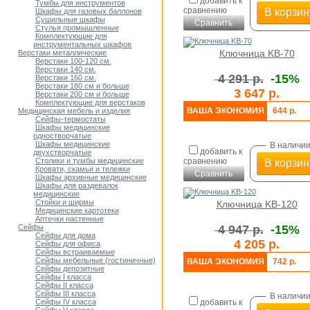
добавить к
Тумбы для инструментов
сравнению
В корзин
Шкафы для газовых баллонов
Сушильные шкафы
Сравнить
Стулья промышленные
Комплектующие для
инструментальных шкафов
Ключница KB-70
Верстаки металлические
Верстаки 100-120 см.
Верстаки 140 см.
4 291 р.
-15%
Верстаки 160 см.
Верстаки 180 см и больше
3 647 р.
Верстаки 200 см и больше
Комплектующие для верстаков
ВАША ЭКОНОМИЯ
644 р.
Медицинская мебель и изделия
Сейфы-термостаты
Шкафы медицинские
одностворчатые
Шкафы медицинские
В наличи
добавить к
двухстворчатые
сравнению
Столики и тумбы медицинские
В корзин
Кровати, скамьи и тележки
Сравнить
Шкафы архивные медицинские
Шкафы для раздевалок
медицинские
Стойки и ширмы
Ключница KB-120
Медицинские картотеки
Аптечки настенные
4 947 р.
-15%
Сейфы
Сейфы для дома
4 205 р.
Сейфы для офиса
Сейфы встраиваемые
Сейфы мебельные (гостиничные)
ВАША ЭКОНОМИЯ
742 р.
Сейфы депозитные
Cейфы I класса
Сейфы II класса
Сейфы III класса
В наличи
добавить к
Сейфы IV класса