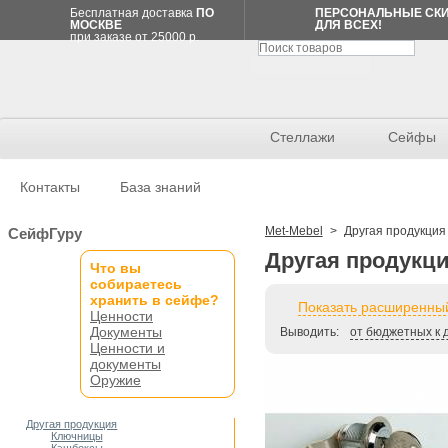
Бесплатная доставка
ПО
ПЕРСОНАЛЬНЫЕ СК
МОСКВЕ
ДЛЯ ВСЕХ!
при заказе от 25000 р.
Стеллажи
Сейфы
Контакты
База знаний
Спецпредложение
Met-Mebel
>
Другая продукция
СейфГуру
Другая продукц
Что вы
Стеллаж
собираетесь
среднегрузовой
MS-
хранить в сейфе?
Показать расширенный
PRO
Ценности
300x131x60/8
Документы
Выводить:
от бюджетных к 
полок
62
Ценности и
786
документы
р.
Оружие
62 785 р.
СПИСОК
Другая продукция
ПОКУПОК
Ключницы
Товаров