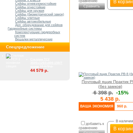
Сейфы V класса
сравнению
В корзин
Сейфы огневзломостойкие
Сравнить
Сейфы огнестойкие
Сейфы для оружия
Сейфы (биометрический замок)
Сейфы элитные
Cейфы автомобильные
Доп. оборудование для сейфов
Гардеробные системы
Комплектующие гардеробных
систем
Вешалки металлические
Спецпредложение
Стеллаж ТСУ
3500x1260x800-150/7
44 579 р.
полок
44 579 р.
Почтовый ящик Практик P
(без замков)
6 398 р.
-15%
5 438 р.
ВАША ЭКОНОМИЯ
960 р.
В наличи
добавить к
сравнению
В корзин