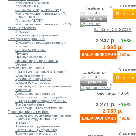
Мобильные стеллажи
В наличи
(передвижные)
добавить к
Стеллажи СТФ (СТФЛ/СТФУ)
сравнению
В корзин
Комплектующие (стеллажи СТФ/
СТФУ/СТФЛ)
Сравнить
Стеллажи СК/СКУ
Комплектующие (стеллажи СК/СКУ)
Угловые стеллажи
Кэшбокс CB-9701N
Угловые
Угловые перфорированные
Стеллажи специальные
2 347 р.
-15%
Стеллажи с перфорированными
1 995 р.
полками
Стеллажи кухонные
Прямые
ВАША ЭКОНОМИЯ
352 р.
Прямые усиленные
Прямые перфорированные
Эконом
Металлические шкафы
В наличи
Шкафы для раздевалок (локеры)
добавить к
Шкафы архивные
сравнению
В корзин
Архивные шкафы-купе
Сравнить
Шкафы бухгалтерские
Шкафы бухгалтерские, огнестойкие
Картотеки
Ключница KB-50
Аксессуары для картотек
Скамьи и подставки гардеробные
Шкафы кассира индивидуальные
3 271 р.
-15%
Тумбы мобильные
Аксессуары и комплектующие
2 780 р.
Производственная мебель
Шкафы инструментальные (легкие)
ВАША ЭКОНОМИЯ
491 р.
Шкафы инструментальные
(тяжелые)
Тяжелые инструментальные
шкафы HARD (модульные)
В наличи
Тележки для инструментов